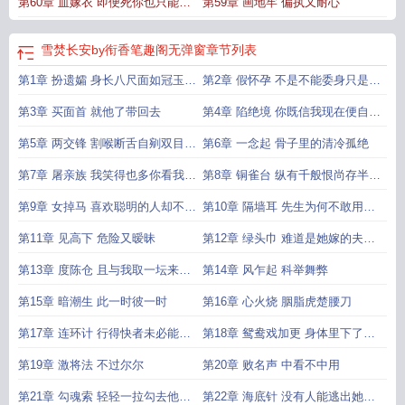
第60章 血嫁衣 即便死你也只能死
第59章 画地牢 偏执又耐心
在我手里
雪焚长安by衔香笔趣阁无弹窗
章节列表
第1章 扮遗孀 身长八尺面如冠玉貌
第2章 假怀孕 不是不能委身只是不
比潘安
愿委于他
第3章 买面首 就他了带回去
第4章 陷绝境 你既信我现在便自尽
吧
第5章 两交锋 割喉断舌自剜双目断
第6章 一念起 骨子里的清冷孤绝
尽十指
第7章 屠亲族 我笑得也多你看我好
第8章 铜雀台 纵有千般恨尚存半点
相与么
心
第9章 女掉马 喜欢聪明的人却不喜
第10章 隔墙耳 先生为何不敢用正
太聪明的
眼看我
第11章 见高下 危险又暧昧
第12章 绿头巾 难道是她嫁的夫君
不能人道
第13章 度陈仓 且与我取一坛来不
第14章 风乍起 科举舞弊
两坛
第15章 暗潮生 此一时彼一时
第16章 心火烧 胭脂虎楚腰刀
第17章 连环计 行得快者未必能行
第18章 鸳鸯戏加更 身体里下了一
得远
场雨
第19章 激将法 不过尔尔
第20章 败名声 中看不中用
第21章 勾魂索 轻轻一拉勾去他半
第22章 海底针 没有人能逃出她的