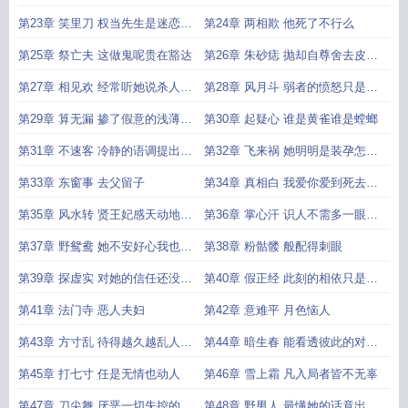
个魂
算计
第23章 笑里刀 权当先生是迷恋我
第24章 两相欺 他死了不行么
才留下的
第25章 祭亡夫 这做鬼呢贵在豁达
第26章 朱砂痣 抛却自尊舍去皮囊
唯命是从
第27章 相见欢 经常听她说杀人鲜
第28章 风月斗 弱者的愤怒只是上
少听见救人
位者的消遣
第29章 算无漏 掺了假意的浅薄恩
第30章 起疑心 谁是黄雀谁是螳螂
情
第31章 不速客 冷静的语调提出羞
第32章 飞来祸 她明明是装孕怎会
耻的要求
真的害喜
第33章 东窗事 去父留子
第34章 真相白 我爱你爱到死去活
来
第35章 风水转 贤王妃感天动地哭
第36章 掌心汗 识人不需多一眼足
活亡夫
矣
第37章 野鸳鸯 她不安好心我也自
第38章 粉骷髅 般配得刺眼
有盘算
第39章 探虚实 对她的信任还没针
第40章 假正经 此刻的相依只是绝
尖大
境下的权宜
第41章 法门寺 恶人夫妇
第42章 意难平 月色恼人
第43章 方寸乱 待得越久越乱人心
第44章 暗生春 能看透彼此的对手
智
比爱人更稀少
第45章 打七寸 任是无情也动人
第46章 雪上霜 凡入局者皆不无辜
第47章 刀尖舞 厌恶一切失控的感
第48章 野男人 最懂她的话竟出自