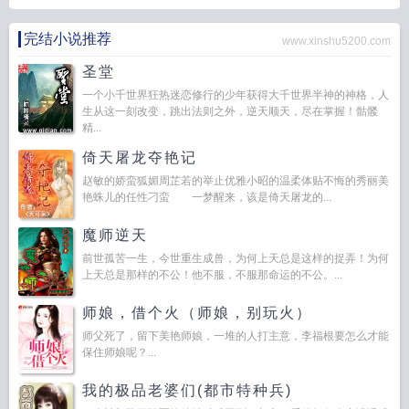
完结小说推荐
www.xinshu5200.com
圣堂
一个小千世界狂热迷恋修行的少年获得大千世界半神的神格，人
生从这一刻改变，跳出法则之外，逆天顺天，尽在掌握！骷髅
精...
倚天屠龙夺艳记
赵敏的娇蛮狐媚周芷若的举止优雅小昭的温柔体贴不悔的秀丽美
艳蛛儿的任性刁蛮 一梦醒来，该是倚天屠龙的...
魔师逆天
前世孤苦一生，今世重生成兽，为何上天总是这样的捉弄！为何
上天总是那样的不公！他不服，不服那命运的不公。...
师娘，借个火（师娘，别玩火）
师父死了，留下美艳师娘，一堆的人打主意，李福根要怎么才能
保住师娘呢？...
我的极品老婆们(都市特种兵)