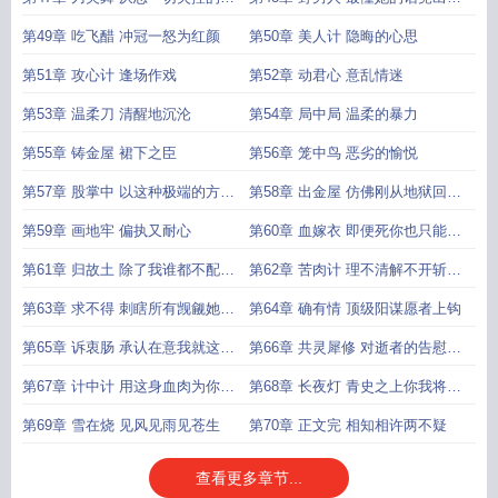
觉改错字
死敌之口
第49章 吃飞醋 冲冠一怒为红颜
第50章 美人计 隐晦的心思
第51章 攻心计 逢场作戏
第52章 动君心 意乱情迷
第53章 温柔刀 清醒地沉沦
第54章 局中局 温柔的暴力
第55章 铸金屋 裙下之臣
第56章 笼中鸟 恶劣的愉悦
第57章 股掌中 以这种极端的方式
第58章 出金屋 仿佛刚从地狱回来
一同死去
的恶鬼
第59章 画地牢 偏执又耐心
第60章 血嫁衣 即便死你也只能死
在我手里
第61章 归故土 除了我谁都不配杀
第62章 苦肉计 理不清解不开斩不
他
断
第63章 求不得 刺瞎所有觊觎她的
第64章 确有情 顶级阳谋愿者上钩
眼睛
第65章 诉衷肠 承认在意我就这般
第66章 共灵犀修 对逝者的告慰对
难
生者的
第67章 计中计 用这身血肉为你铺
第68章 长夜灯 青史之上你我将并
路
肩而立
第69章 雪在烧 见风见雨见苍生
第70章 正文完 相知相许两不疑
查看更多章节...