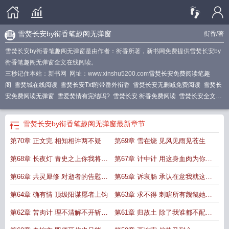
雪焚长安by衔香笔趣阁无弹窗
衔香
/著
雪焚长安by衔香笔趣阁无弹窗是由作者：衔香所著，新书网免费提供雪焚长安by
衔香笔趣阁无弹窗全文在线阅读。
三秒记住本站：新书网 网址：www.xinshu5200.com
雪焚长安免费阅读笔趣
阁
雪焚城在线阅读
雪焚长安Txt附带番外衔香
雪焚长安无删减免费阅读
雪焚长
安免费阅读无弹窗
雪爱焚情有完结吗?
雪焚长安 衔香免费阅读
雪焚长安全文免
费阅读最新章节
雪焚长安by衔香笔趣阁无弹窗
最新章节
第70章 正文完 相知相许两不疑
第69章 雪在烧 见风见雨见苍生
第68章 长夜灯 青史之上你我将并
第67章 计中计 用这身血肉为你铺
肩而立
路
第66章 共灵犀修 对逝者的告慰对
第65章 诉衷肠 承认在意我就这般
生者的
难
第64章 确有情 顶级阳谋愿者上钩
第63章 求不得 刺瞎所有觊觎她的
眼睛
第62章 苦肉计 理不清解不开斩不
第61章 归故土 除了我谁都不配杀
断
他