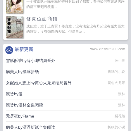
一个被部队开除军籍的特种兵回到了都市，看他如何在充满诱惑
的都市里翻云覆雨...
修真位面商铺
成仙难，难于上青冥！修真难，没有法宝没有丹药没有威力巨大
的符箓，没有强悍的天赋。但是自从...
最新更新
www.xinshu5200.com
雪腻酥香by薛小唧结局番外
薛小唧
病美人by漂浮折纸
折纸的小说
女配她只想上by黄心火龙果结局番外
黄心火龙果
滚烫by漫
漫林
滚烫by漫林全集阅读
漫林
无尽夜byFlame
梨花落
病美人by漂浮折纸全集阅读
折纸的小说